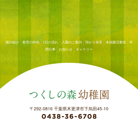
園の紹介
教育の特色
1日の流れ
入園のご案内
預かり保育
未就園児教室
年
間行事
お知らせ
ギャラリー
〒292-0816 千葉県木更津市下烏田45-10