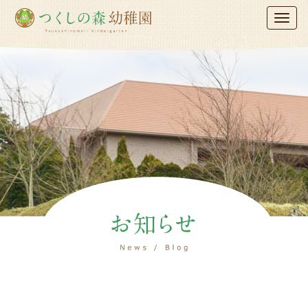
木更津つくし
Toggl
naviga