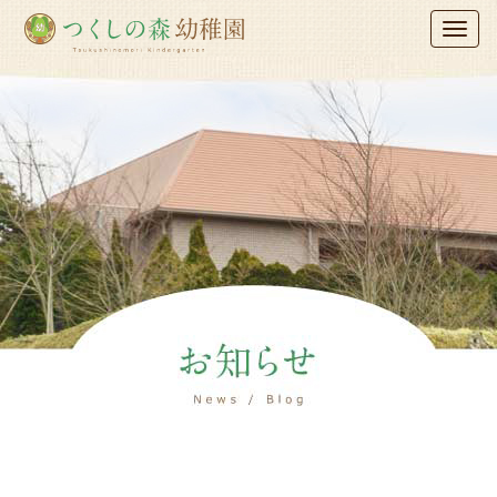
木更津つくし
Toggl
naviga