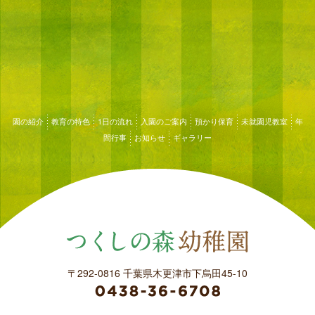
園の紹介
教育の特色
1日の流れ
入園のご案内
預かり保育
未就園児教室
年
間行事
お知らせ
ギャラリー
〒292-0816 千葉県木更津市下烏田45-10