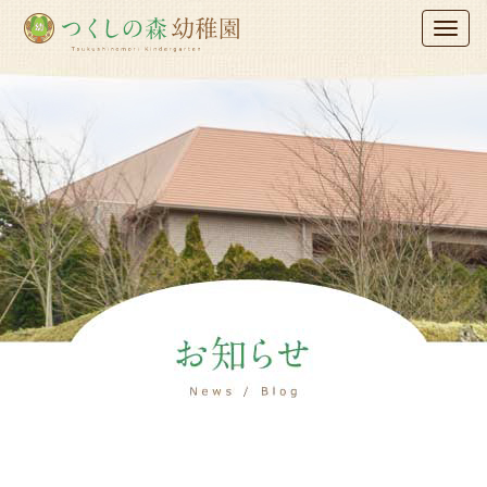
木更津つくし
Toggl
naviga